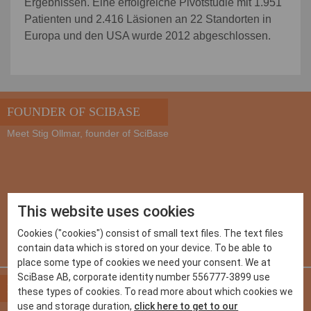
Ergebnissen. Eine erfolgreiche Pivotstudie mit 1.951
Patienten und 2.416 Läsionen an 22 Standorten in
Europa und den USA wurde 2012 abgeschlossen.
FOUNDER OF SCIBASE
Meet Stig Ollmar, founder of SciBase
This website uses cookies
Cookies ("cookies") consist of small text files. The text files
contain data which is stored on your device. To be able to
place some type of cookies we need your consent. We at
SciBase AB, corporate identity number 556777-3899 use
INVESTOREN
these types of cookies. To read more about which cookies we
use and storage duration,
click here to get to our